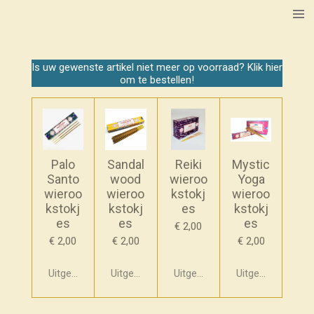
Ga
direct
naar
de
Is uw gewenste artikel niet meer op voorraad? Klik hier
hoofdinhoud
om te bestellen!
Palo
Sandal
Reiki
Mystic
Santo
wood
wieroo
Yoga
wieroo
wieroo
kstokj
wieroo
kstokj
kstokj
es
kstokj
es
es
es
€ 2,00
€ 2,00
€ 2,00
€ 2,00
Uitgeschakeld
Uitgeschakeld
Uitgeschakeld
Uitgeschakeld