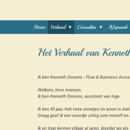
Ga
direct
naar
de
Home
Verhaal
Consulten
Afspraak
hoofdinhoud
Het Verhaal van Kennet
Ik ben Kenneth Stevens - Flow & Business Assis
Welkom, lieve mensen.
Ik ben Kenneth Stevens, assistent van Inge.
Ik ben 40 jaar, heb twee zoontjes en woon in Aals
Graag geef ik een woordje uitleg over mezelf en
Ik en Inge kennen elkaar al jaren, doordat wij al