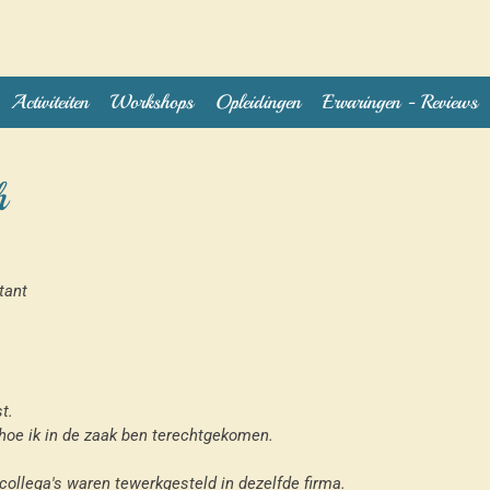
Activiteiten
Workshops
Opleidingen
Ervaringen - Reviews
h
tant
t.
 hoe ik in de zaak ben terechtgekomen.
s collega's waren tewerkgesteld in dezelfde firma.