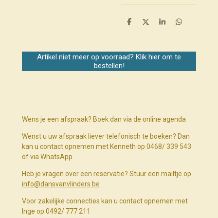
D
D
S
D
e
e
h
e
l
e
a
l
e
l
r
e
n
e
n
Artikel niet meer op voorraad? Klik hier om te
bestellen!
Wens je een afspraak? Boek dan via de online agenda
Wenst u uw afspraak liever telefonisch te boeken? Dan
kan u contact opnemen met Kenneth op 0468/ 339 543
of via WhatsApp.
Heb je vragen over een reservatie? Stuur een mailtje op
info@dansvanvlinders.be
Voor zakelijke connecties kan u contact opnemen met
Inge op 0492/ 777 211