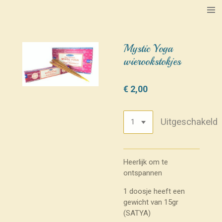
Ga
direct
naar
de
Mystic Yoga
hoofdinhoud
wierookstokjes
€ 2,00
Uitgeschakeld
Heerlijk om te
ontspannen
1 doosje heeft een
gewicht van 15gr
(SATYA)