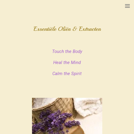
Ga
direct
naar
de
Essentiële Oliën & Extracten
hoofdinhoud
Touch the Body
Heal the Mind
Calm the Spirit