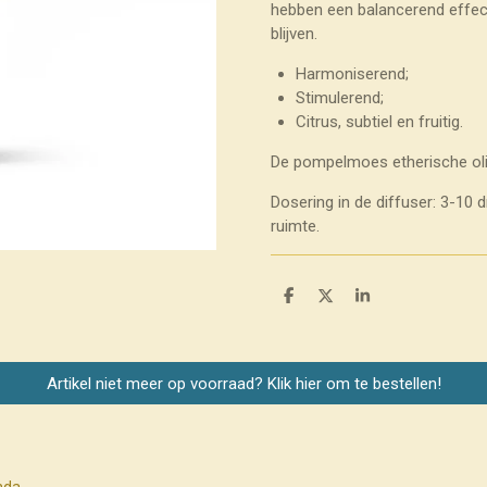
hebben een balancerend effec
blijven.
Harmoniserend;
Stimulerend;
Citrus, subtiel en fruitig.
De pompelmoes etherische olie
Dosering in de diffuser: 3-10 
ruimte.
D
D
S
e
e
h
l
e
a
e
l
r
n
e
Artikel niet meer op voorraad? Klik hier om te bestellen!
nda