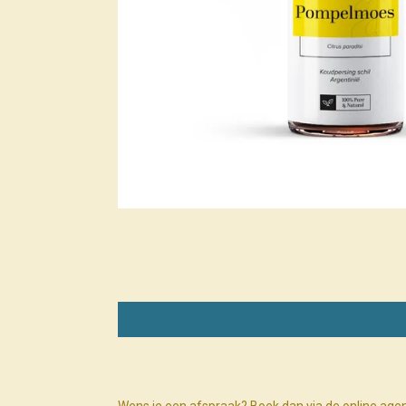
Wens je een afspraak? Boek dan via de online age