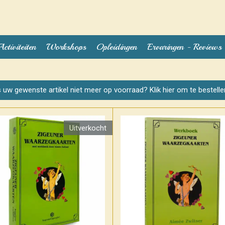
Activiteiten
Workshops
Opleidingen
Ervaringen - Reviews
s uw gewenste artikel niet meer op voorraad? Klik hier om te bestelle
Uitverkocht