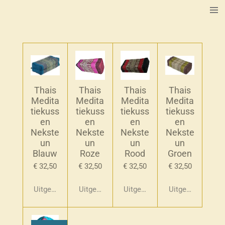
Ga
direct
naar
de
hoofdinhoud
Thais
Thais
Thais
Thais
Medita
Medita
Medita
Medita
tiekuss
tiekuss
tiekuss
tiekuss
en
en
en
en
Nekste
Nekste
Nekste
Nekste
un
un
un
un
Blauw
Roze
Rood
Groen
€ 32,50
€ 32,50
€ 32,50
€ 32,50
Uitgeschakeld
Uitgeschakeld
Uitgeschakeld
Uitgeschakeld