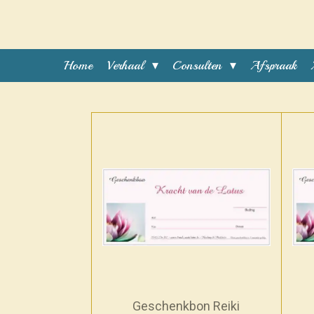
Ga
direct
naar
de
Home
Verhaal
Consulten
Afspraak
hoofdinhoud
Geschenkbon Reiki