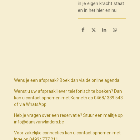
in je eigen kracht staat
en in het hier en nu.
D
D
S
D
e
e
h
e
l
e
a
l
e
l
r
e
n
e
n
Wens je een afspraak? Boek dan via de online agenda
Wenst u uw afspraak liever telefonisch te boeken? Dan
kan u contact opnemen met Kenneth op 0468/ 339 543
of via WhatsApp.
Heb je vragen over een reservatie? Stuur een mailtje op
info@dansvanvlinders.be
Voor zakelijke connecties kan u contact opnemen met
Inge op 0492/ 777 211