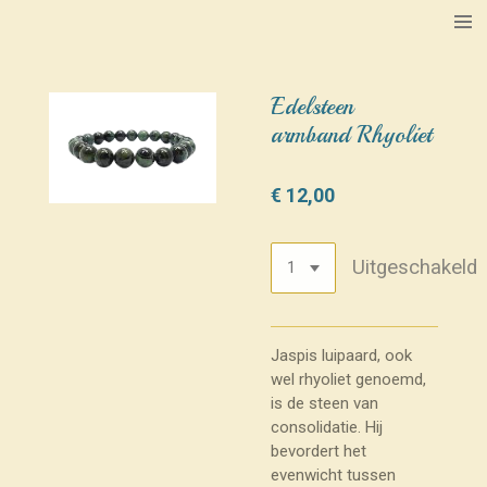
Ga
direct
naar
de
Edelsteen
hoofdinhoud
armband Rhyoliet
€ 12,00
Uitgeschakeld
Jaspis luipaard, ook
wel rhyoliet genoemd,
is de steen van
consolidatie. Hij
bevordert het
evenwicht tussen