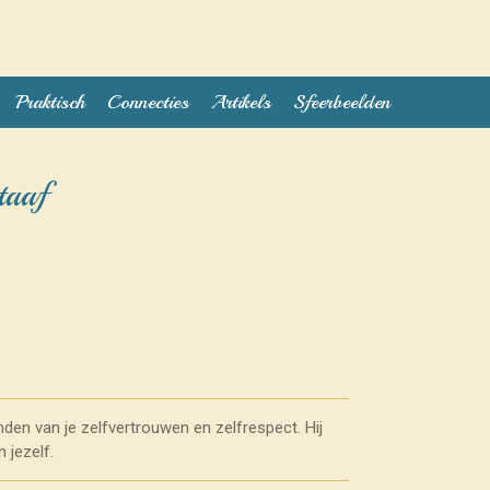
Praktisch
Connecties
Artikels
Sfeerbeelden
taaf
vinden van je zelfvertrouwen en zelfrespect. Hij
 jezelf.