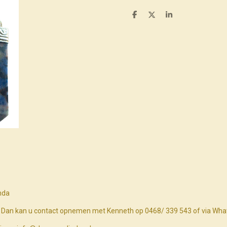
D
D
S
e
e
h
l
e
a
e
l
r
n
e
nda
n? Dan kan u contact opnemen met Kenneth op 0468/ 339 543 of via Wh