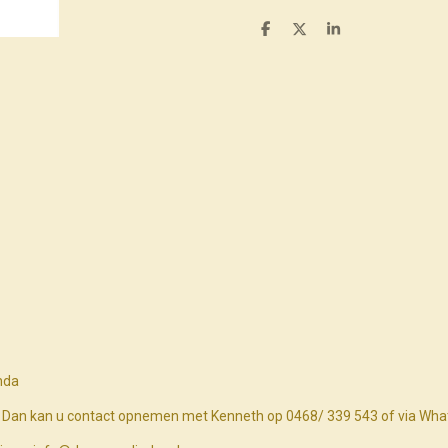
D
D
S
e
e
h
l
e
a
e
l
r
n
e
nda
n? Dan kan u contact opnemen met Kenneth op 0468/ 339 543 of via Wh