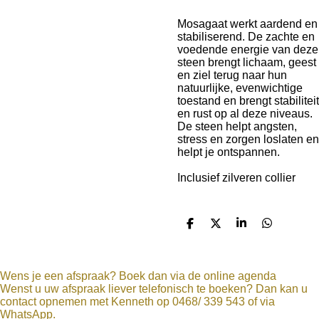
Mosagaat
werkt aardend en
stabiliserend. De zachte en
voedende energie van deze
steen brengt lichaam, geest
en ziel terug naar hun
natuurlijke, evenwichtige
toestand en brengt stabiliteit
en rust op al deze niveaus.
De steen helpt angsten,
stress en zorgen loslaten en
helpt je ontspannen.
Inclusief zilveren collier
D
D
S
D
e
e
h
e
l
e
a
l
e
l
r
e
n
e
n
Wens je een afspraak? Boek dan via de online agenda
Wenst u uw afspraak liever telefonisch te boeken? Dan kan u
contact opnemen met Kenneth op 0468/ 339 543 of via
WhatsApp.