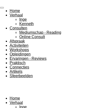
Ga
direct
Home
naar
Verhaal
de
Inge
hoofdinhoud
Kenneth
Consulten
Mediumschap - Reading
Online Consult
Afspraak
Activiteiten
Workshops
Opleidingen
Ervaringen - Reviews
Praktisch
Connecties
Artikels
Sfeerbeelden
Home
Verhaal
Inge