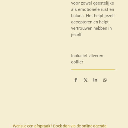
voor zowel geestelijke
als emotionele rust en
balans. Het helpt jezelf
accepteren en helpt
vertrouwen hebben in
jezelf.
Inclusief zilveren
collier
D
D
S
D
e
e
h
e
l
e
a
l
e
l
r
e
n
e
n
Wens je een afspraak? Boek dan via de online agenda