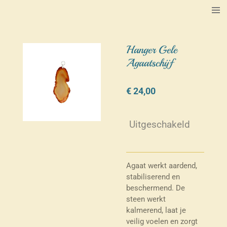
Ga
direct
naar
de
Hanger Gele
hoofdinhoud
Agaatschijf
€ 24,00
Uitgeschakeld
Agaat werkt aardend,
stabiliserend en
beschermend. De
steen werkt
kalmerend, laat je
veilig voelen en zorgt