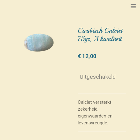
Ga
direct
naar
de
Caribisch Calciet
hoofdinhoud
75gr, A kwaliteit
€ 12,00
Uitgeschakeld
Calciet versterkt
zekerheid,
eigenwaarden en
levensvreugde.