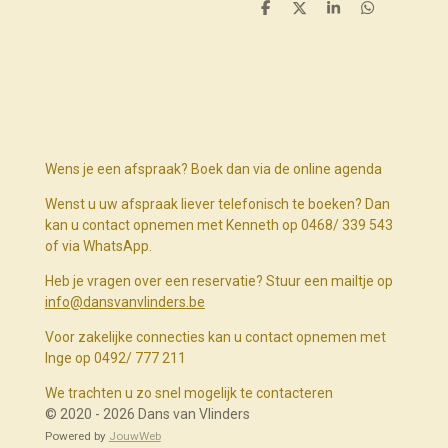
D
D
S
D
e
e
h
e
l
e
a
l
e
l
r
e
n
e
n
Wens je een afspraak? Boek dan via de online agenda
Wenst u uw afspraak liever telefonisch te boeken? Dan
kan u contact opnemen met Kenneth op 0468/ 339 543
of via WhatsApp.
Heb je vragen over een reservatie? Stuur een mailtje op
info@dansvanvlinders.be
Voor zakelijke connecties kan u contact opnemen met
Inge op 0492/ 777 211
We trachten u zo snel mogelijk te contacteren
© 2020 - 2026 Dans van Vlinders
Powered by
JouwWeb