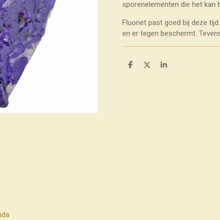
sporenelementen die het kan 
Fluoriet past goed bij deze tij
en er tegen beschermt. Tevens
D
D
S
e
e
h
l
e
a
e
l
r
n
e
nda