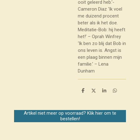
ooit geleerd heb.’-
Cameron Diaz ‘Ik voel
me duizend procent
beter als ik het doe.
Meditatie-Bob: hij heeft
het!’ – Oprah Winfrey
‘Ik ben zo blij dat Bob in
ons leven is. Angst is
een plaag binnen mijn
familie.’ – Lena
Dunham
D
D
S
D
e
e
h
e
l
e
a
l
e
l
r
e
n
e
n
Artikel niet meer op voorraad? Klik hier om te
bestellen!