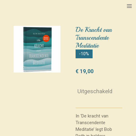
Ga
direct
naar
de
De Kracht van
hoofdinhoud
Transcendente
Meditatie
-10%
€ 19,00
Uitgeschakeld
In ‘De kracht van
Transcendente
Meditatie’ legt Bob
Roth in heldere