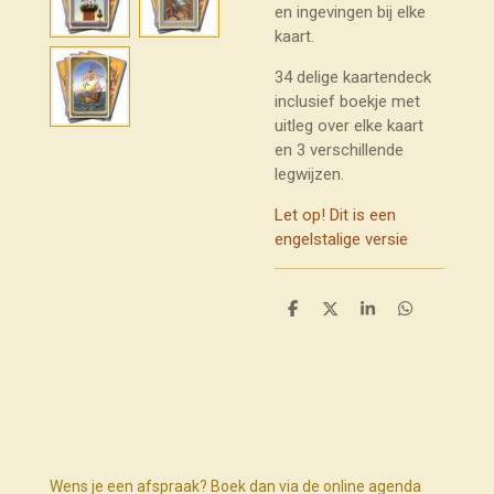
en ingevingen bij elke
kaart.
34 delige kaartendeck
inclusief boekje met
uitleg over elke kaart
en 3 verschillende
legwijzen.
Let op! Dit is een
engelstalige versie
D
D
S
D
e
e
h
e
l
e
a
l
e
l
r
e
n
e
n
Wens je een afspraak? Boek dan via de online agenda