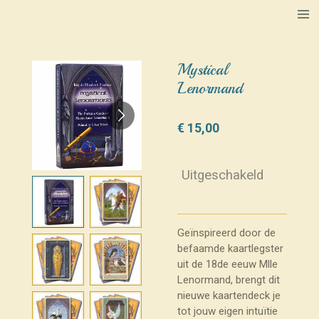
Ga
direct
naar
de
Mystical
hoofdinhoud
Lenormand
€ 15,00
Uitgeschakeld
Geïnspireerd door de
befaamde kaartlegster
uit de 18de eeuw Mlle
Lenormand, brengt dit
nieuwe kaartendeck je
tot jouw eigen intuïtie