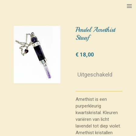
Ga
direct
naar
de
Pendel Amethist
hoofdinhoud
Staaf
€ 18,00
Uitgeschakeld
Amethist is een
purperkleurig
kwartskristal. Kleuren
variëren van licht
lavendel tot diep violet.
Amethist kristallen