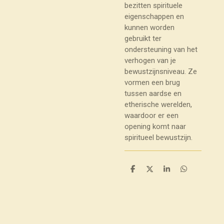
bezitten spirituele
eigenschappen en
kunnen worden
gebruikt ter
ondersteuning van het
verhogen van je
bewustzijnsniveau. Ze
vormen een brug
tussen aardse en
etherische werelden,
waardoor er een
opening komt naar
spiritueel bewustzijn.
D
D
S
D
e
e
h
e
l
e
a
l
e
l
r
e
n
e
n