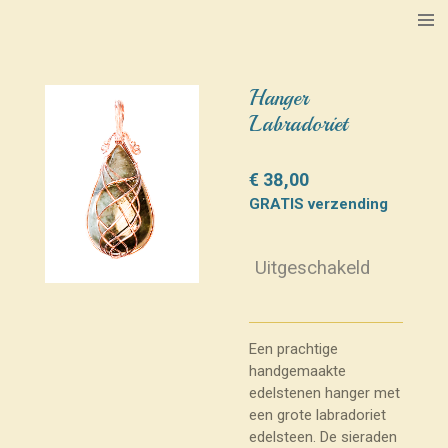
Ga
direct
naar
de
Hanger
hoofdinhoud
Labradoriet
€ 38,00
GRATIS verzending
Uitgeschakeld
Een prachtige
handgemaakte
edelstenen hanger met
een grote labradoriet
edelsteen. De sieraden