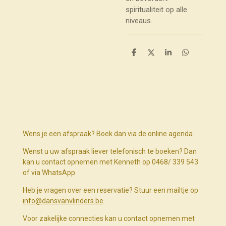
spiritualiteit op alle
niveaus.
D
D
S
D
e
e
h
e
l
e
a
l
e
l
r
e
n
e
n
Wens je een afspraak? Boek dan via de online agenda
Wenst u uw afspraak liever telefonisch te boeken? Dan
kan u contact opnemen met Kenneth op 0468/ 339 543
of via WhatsApp.
Heb je vragen over een reservatie? Stuur een mailtje op
info@dansvanvlinders.be
Voor zakelijke connecties kan u contact opnemen met