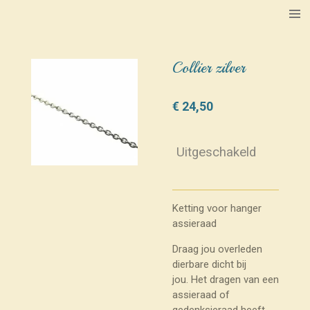
Ga
direct
naar
de
Collier zilver
hoofdinhoud
€ 24,50
Uitgeschakeld
Ketting voor hanger
assieraad
Draag jou overleden
dierbare dicht bij
jou. Het dragen van een
assieraad of
gedenksieraad heeft