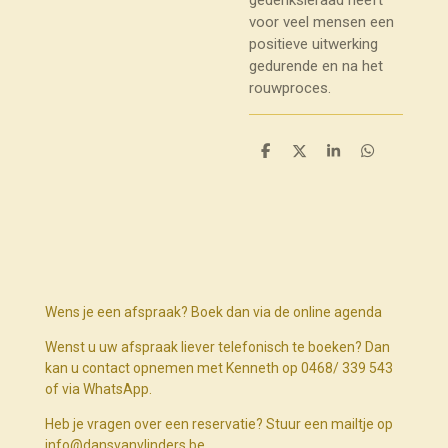
voor veel mensen een
positieve uitwerking
gedurende en na het
rouwproces.
D
D
S
D
e
e
h
e
l
e
a
l
e
l
r
e
n
e
n
Wens je een afspraak? Boek dan via de online agenda
Wenst u uw afspraak liever telefonisch te boeken? Dan
kan u contact opnemen met Kenneth op 0468/ 339 543
of via WhatsApp.
Heb je vragen over een reservatie? Stuur een mailtje op
info@dansvanvlinders.be