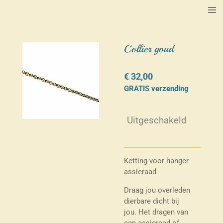
Ga
direct
naar
de
Collier goud
hoofdinhoud
€ 32,00
GRATIS verzending
Uitgeschakeld
Ketting voor hanger
assieraad
Draag jou overleden
dierbare dicht bij
jou. Het dragen van
een assieraad of