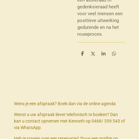
gedenksieraad heeft
voor veel mensen een
positieve uitwerking
gedurende en na het
rouwproces.
D
D
S
D
e
e
h
e
l
e
a
l
e
l
r
e
n
e
n
Wens je een afspraak? Boek dan via de online agenda
Wenst u uw afspraak liever telefonisch te boeken? Dan
kan u contact opnemen met Kenneth op 0468/ 339 543 of
via WhatsApp.
Heb je vragen over een reservatie? Stuur een mailtje op