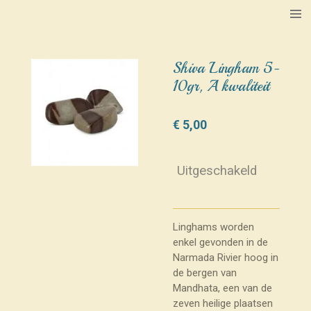
Ga
direct
naar
de
Shiva Lingham 5-
hoofdinhoud
10gr, A kwaliteit
€ 5,00
Uitgeschakeld
Linghams worden
enkel gevonden in de
Narmada Rivier hoog in
de bergen van
Mandhata, een van de
zeven heilige plaatsen