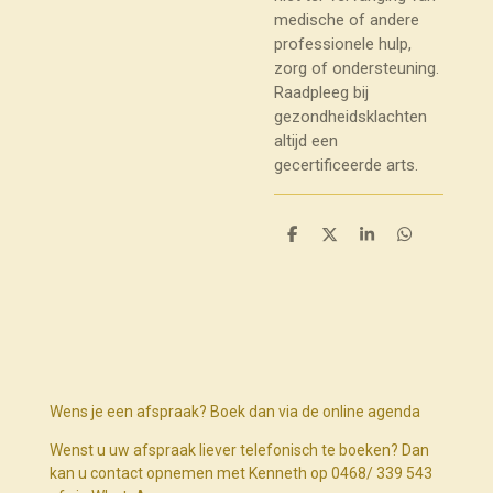
medische of andere
professionele hulp,
zorg of ondersteuning.
Raadpleeg bij
gezondheidsklachten
altijd een
gecertificeerde arts.
D
D
S
D
e
e
h
e
l
e
a
l
e
l
r
e
n
e
n
Wens je een afspraak? Boek dan via de online agenda
Wenst u uw afspraak liever telefonisch te boeken? Dan
kan u contact opnemen met Kenneth op 0468/ 339 543