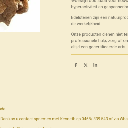
Woestijnroos staat voor houva
hyperactiviteit en gespannenhe
Edelstenen zijn een natuurprod
de werkelijkheid
Onze producten dienen niet te
professionele hulp, zorg of o
altijd een gecertificeerde arts.
D
D
S
e
e
h
l
e
a
e
l
r
n
e
nda
n? Dan kan u contact opnemen met Kenneth op 0468/ 339 543 of via Wh