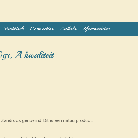
Praktisch
Connecties
Artikels
Sfeerbeelden
gr, A kwaliteit
 Zandroos genoemd. Dit is een natuurproduct,