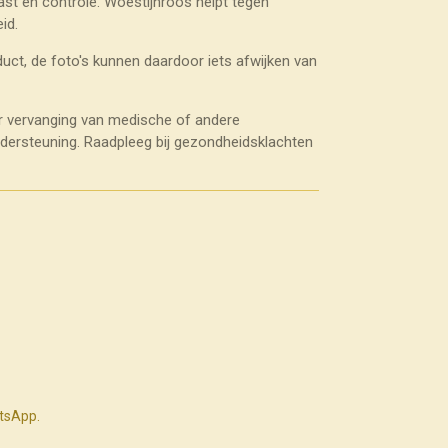
st en controle. Woestijnroos helpt tegen
id.
uct, de foto's kunnen daardoor iets afwijken van
r vervanging van medische of andere
ndersteuning. Raadpleeg bij gezondheidsklachten
atsApp.