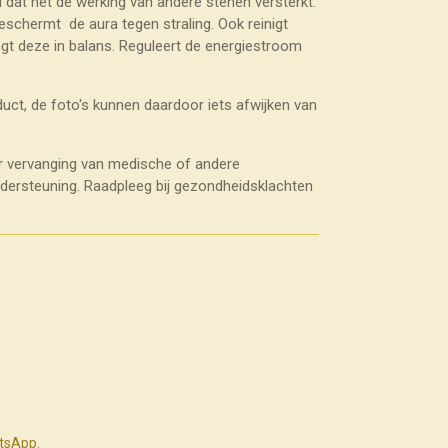
dat het de werking van andere stenen versterkt.
eschermt de aura tegen straling. Ook reinigt
ngt deze in balans. Reguleert de energiestroom
uct, de foto's kunnen daardoor iets afwijken van
r vervanging van medische of andere
ndersteuning. Raadpleeg bij gezondheidsklachten
atsApp.