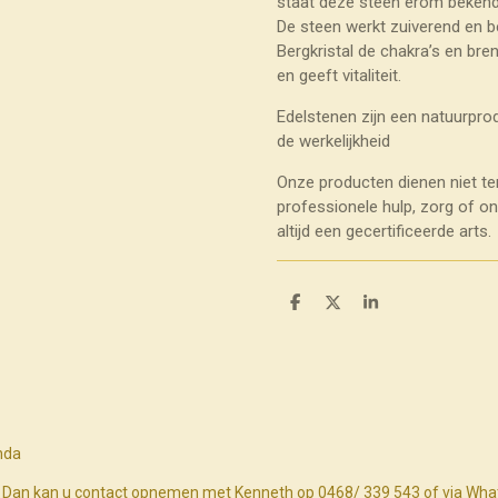
staat deze steen erom bekend 
De steen werkt zuiverend en b
Bergkristal de chakra’s en bre
en geeft vitaliteit.
Edelstenen zijn een natuurprod
de werkelijkheid
Onze producten dienen niet te
professionele hulp, zorg of o
altijd een gecertificeerde arts.
D
D
S
e
e
h
l
e
a
e
l
r
n
e
nda
n? Dan kan u contact opnemen met Kenneth op 0468/ 339 543 of via Wh