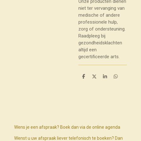
Onze producten dienen
niet ter vervanging van
medische of andere
professionele hulp,
zorg of ondersteuning.
Raadpleeg bij
gezondheidsklachten
altijd een
gecertificeerde arts.
D
D
S
D
e
e
h
e
l
e
a
l
e
l
r
e
n
e
n
Wens je een afspraak? Boek dan via de online agenda
Wenst u uw afspraak liever telefonisch te boeken? Dan