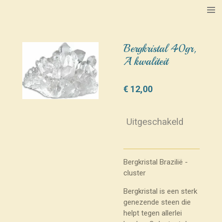
Ga
direct
naar
de
Bergkristal 40gr,
hoofdinhoud
A kwaliteit
€ 12,00
Uitgeschakeld
Bergkristal Brazilië -
cluster
Bergkristal is een sterk
genezende steen die
helpt tegen allerlei