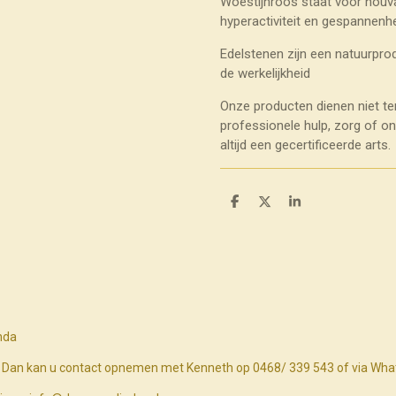
Woestijnroos staat voor houva
hyperactiviteit en gespannenhe
Edelstenen zijn een natuurprod
de werkelijkheid
Onze producten dienen niet te
professionele hulp, zorg of o
altijd een gecertificeerde arts.
D
D
S
e
e
h
l
e
a
e
l
r
n
e
nda
n? Dan kan u contact opnemen met Kenneth op 0468/ 339 543 of via Wh