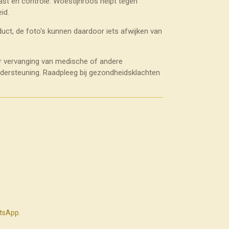
st en controle. Woestijnroos helpt tegen
id.
uct, de foto's kunnen daardoor iets afwijken van
r vervanging van medische of andere
ndersteuning. Raadpleeg bij gezondheidsklachten
atsApp.