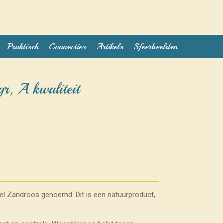
Praktisch
Connecties
Artikels
Sfeerbeelden
r, A kwaliteit
el Zandroos genoemd. Dit is een natuurproduct,