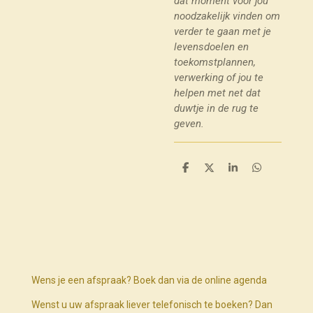
dat moment voor jou
noodzakelijk vinden om
verder te gaan met je
levensdoelen en
toekomstplannen,
verwerking of jou te
helpen met net dat
duwtje in de rug te
geven.
D
D
S
D
e
e
h
e
l
e
a
l
e
l
r
e
n
e
n
Wens je een afspraak? Boek dan via de online agenda
Wenst u uw afspraak liever telefonisch te boeken? Dan