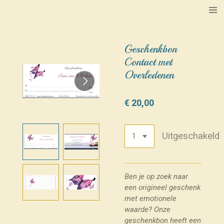
Ga
direct
naar
de
Geschenkbon
hoofdinhoud
Contact met
Overledenen
€ 20,00
Uitgeschakeld
Ben je op zoek naar
een origineel geschenk
met emotionele
waarde?
Onze
geschenkbon heeft een