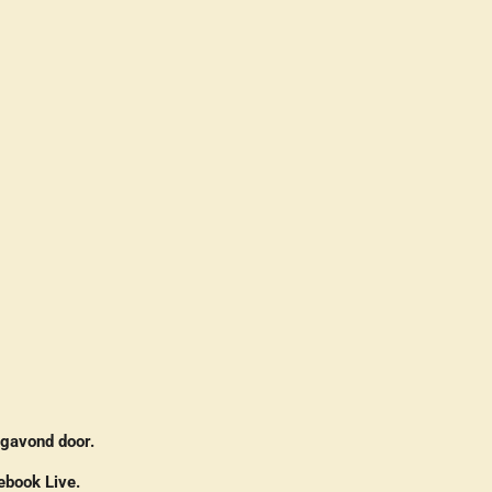
agavond door.
ebook Live.