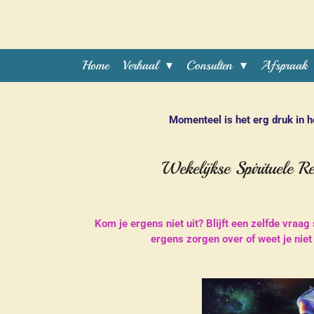
Ga
direct
naar
de
Home
Verhaal
Consulten
Afspraak
hoofdinhoud
Momenteel is het erg druk in h
Wekelijkse Spirituele R
Kom je ergens niet uit? Blijft een zelfde vraag
ergens zorgen over of weet je nie