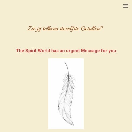
Ga
direct
naar
de
Zie jij telkens dezelfde Getallen?
hoofdinhoud
The Spirit World has an urgent Message for you