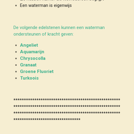
Een waterman is eigenwijs
De volgende edelstenen kunnen een waterman
ondersteunen of kracht geven:
Angeliet
Aquamarijn
Chrysocolla
Granaat
Groene Fluoriet
Turkoois
***************************************************
***************************************************
***************************************************
********************************