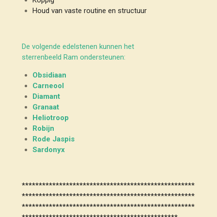
Houd van vaste routine en structuur
De volgende edelstenen kunnen het
sterrenbeeld Ram ondersteunen:
Obsidiaan
Carneool
Diamant
Granaat
Heliotroop
Robijn
Rode Jaspis
Sardonyx
***************************************************
***************************************************
***************************************************