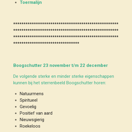
Toermalijn
***************************************************
***************************************************
***************************************************
********************************
Boogschutter 23 november t/m 22 december
De volgende sterke en minder sterke eigenschappen
kunnen bij het sterrenbeeld Boogschutter horen:
Natuurmens
Spiritueel
Gevoelig
Positief van aard
Nieuwsgierig
Roekeloos