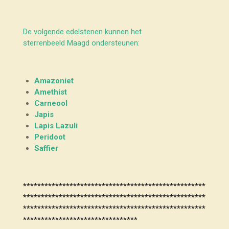
De volgende edelstenen kunnen het
sterrenbeeld Maagd ondersteunen:
Amazoniet
Amethist
Carneool
Japis
Lapis Lazuli
Peridoot
Saffier
***************************************************
***************************************************
***************************************************
********************************