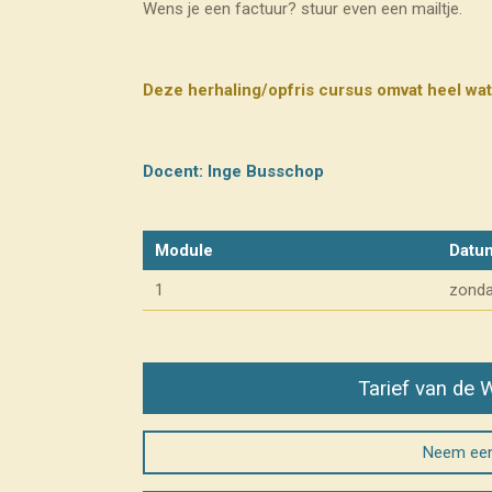
Wens je een factuur? stuur even een mailtje.
Deze herhaling/opfris cursus omvat heel wa
Docent: Inge Busschop
Module
Datu
1
zonda
Tarief van de 
Neem een 