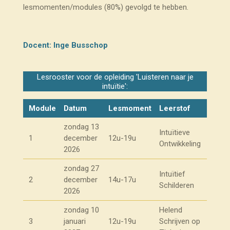
lesmomenten/modules (80%) gevolgd te hebben.
Docent: Inge Busschop
Lesrooster voor de opleiding 'Luisteren naar je
intuïtie':
Module
Datum
Lesmoment
Leerstof
zondag 13
Intuïtieve
1
december
12u-19u
Ontwikkeling
2026
zondag 27
Intuïtief
2
december
14u-17u
Schilderen
2026
zondag 10
Helend
3
januari
12u-19u
Schrijven op