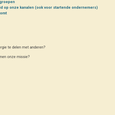
e groepen
id op onze kanalen (ook voor startende ondernemers)
komt
nergie te delen met anderen?
binnen onze missie?