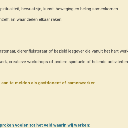
piritualiteit, bewustzijn, kunst, beweging en heling samenkomen.
elf. En waar zielen elkaar raken.
unstenaar, dierenfluisteraar of bezield lesgever die vanuit het hart wer
nkwerk, creatieve workshops of andere spirituele of helende activiteite
nd aan te melden als gastdocent of samenwerker.
oken voelen tot het veld waarin wij werken: