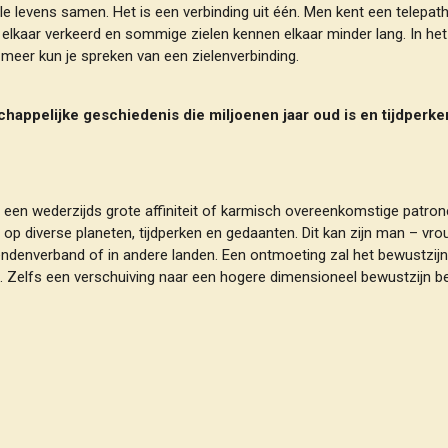
ele levens samen. Het is een verbinding uit één. Men kent een telepa
 elkaar verkeerd en sommige zielen kennen elkaar minder lang. In het
eer kun je spreken van een zielenverbinding.
appelijke geschiedenis die miljoenen jaar oud is en tijdperken
t een wederzijds grote affiniteit of karmisch overeenkomstige patro
 en op diverse planeten, tijdperken en gedaanten. Dit kan zijn man – vr
vriendenverband of in andere landen. Een ontmoeting zal het bewustzi
. Zelfs een verschuiving naar een hogere dimensioneel bewustzijn b