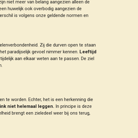
ijn niet meer van belang aangezien alleen de
is een huwelijk ook overbodig aangezien de
dsverschil is volgens onze geldende normen en
elenverbondenheid. Zij die durven open te staan
n het paradijselijk gevoel nimmer kennen.
Leeftijd
ijdelijk aan elkaar weten aan te passen. De ziel
n.
en te worden. Echter, het is een herkenning die
ink niet helemaal leggen.
In principe is deze
heid brengt een zieledeel weer bij ons terug,