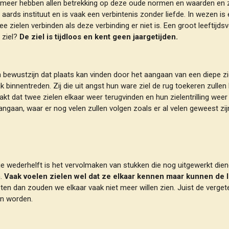
en meer hebben allen betrekking op deze oude normen en waarden en z
en aards instituut en is vaak een verbintenis zonder liefde. In wezen 
ee zielen verbinden als deze verbinding er niet is. Een groot leeftij
 ziel?
De ziel is tijdloos en kent geen jaargetijden.
 bewustzijn dat plaats kan vinden door het aangaan van een diepe zi
jk binnentreden. Zij die uit angst hun ware ziel de rug toekeren zulle
t dat twee zielen elkaar weer terugvinden en hun zielentrilling weer t
 aangaan, waar er nog velen zullen volgen zoals er al velen geweest zij
 je wederhelft is het vervolmaken van stukken die nog uitgewerkt dien
n.
Vaak voelen zielen wel dat ze elkaar kennen maar
kunnen de l
n dan zouden we elkaar vaak niet meer willen zien. Juist de vergetel
n worden.