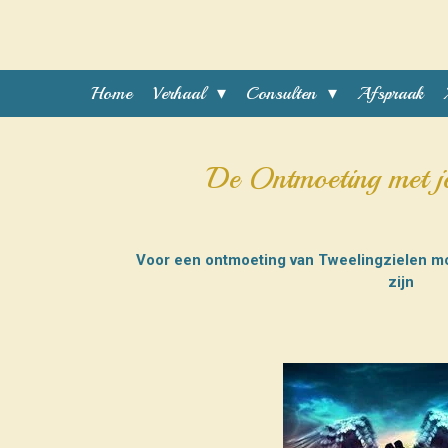
Ga
direct
naar
de
Home
Verhaal
Consulten
Afspraak
hoofdinhoud
De Ontmoeting met je
Voor een ontmoeting van Tweelingzielen mo
zijn